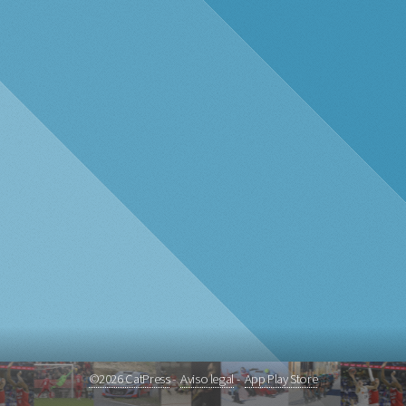
©
2026
CatPress
-
Aviso legal
-
App Play Store