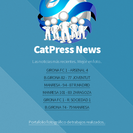
CatPress News
Las noticias más recientes.. Mejor en foto..
GIRONA FC 1 - ARSENAL 4
B.GIRONA 82 - 77 JOVENTUT
MANRESA - 94 - 87 R.MADRID
MANRESA 101 - 83 ZARAGOZA
GIRONA FC 1 - R. SOCIEDAD 1
B.GIRONA 74 - 79 MANRESA
Portafolio fotográfico de trabajos realizados..